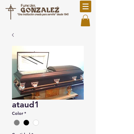
ataud1
Color
*