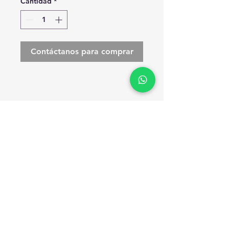
Cantidad
*
Contáctanos para comprar
INFORMACIÓN DE
PRODUCTO
Soy la descripción de un producto.
Soy el lugar ideal para agregar
detalles sobre tu producto, así
como tamaño, materiales,
instrucciones de cuidado y de
© 2020 Previsiones González, S.A. de
limpieza. Es también un lugar ideal
C.V.
para destacar por qué este
producto es especial y cómo tus
clientes se beneficiarían con él.