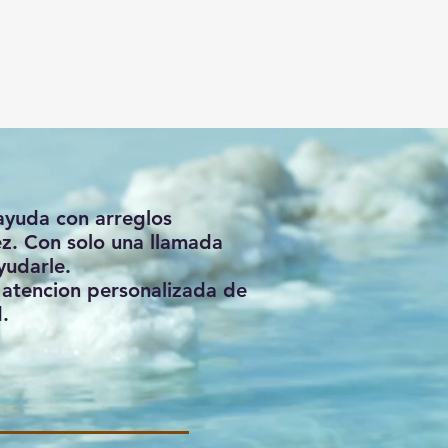
 ayuda con arreglos
ez. Con solo una llamada
ayudarle.
a atencion personalizada de
.