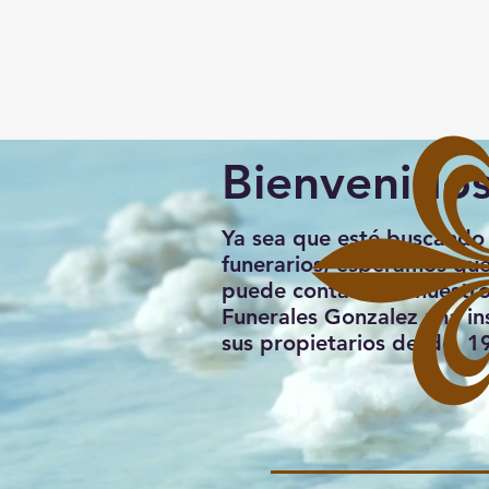
Bienvenido
Ya sea que esté buscando 
funerarios, esperamos que
puede contactar a nuestro 
Funerales Gonzalez una ins
sus propietarios desde 19